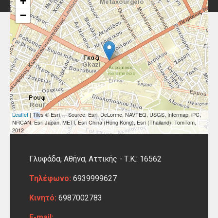
+
−
Leaflet
| Tiles © Esri — Source: Esri, DeLorme, NAVTEQ, USGS, Intermap, iPC,
NRCAN, Esri Japan, METI, Esri China (Hong Kong), Esri (Thailand), TomTom,
2012
Γλυφάδα, Αθήνα,
Αττικής -
Τ.Κ.: 16562
Τηλέφωνο:
6939999627
Κινητό:
6987002783
E-mail: